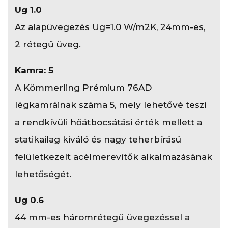
Ug 1.0
Az alapüvegezés Ug=1.0 W/m2K, 24mm-es,
2 rétegű üveg.
Kamra: 5
A Kömmerling Prémium 76AD
légkamráinak száma 5, mely lehetővé teszi
a rendkívüli hőátbocsátási érték mellett a
statikailag kiváló és nagy teherbírású
felületkezelt acélmerevítők alkalmazásának
lehetőségét.
Ug 0.6
44 mm-es háromrétegű üvegezéssel a