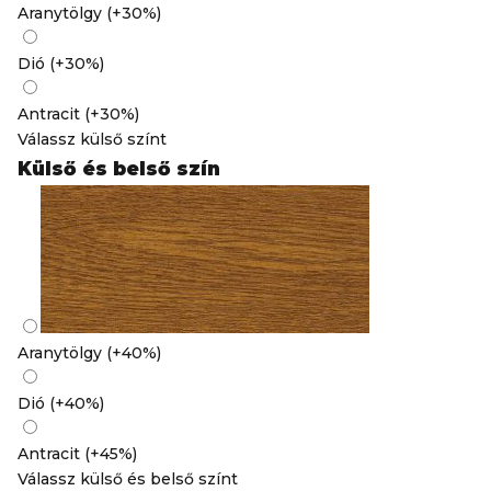
Aranytölgy
(
+30%
)
Dió
(
+30%
)
Antracit
(
+30%
)
Válassz külső színt
Külső és belső szín
Aranytölgy
(
+40%
)
Dió
(
+40%
)
Antracit
(
+45%
)
Válassz külső és belső színt