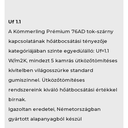
Uf 1.1
A Kömmerling Prémium 76AD tok-szárny
kapcsolatának hőátbocsátási tényezője
kategóriájában szinte egyedülálló: Uf=1.1
W/m2K, mindezt 5 kamrás ütközőtömítéses
kivitelben világosszürke standard
gumiszínnel. Ütközőtömítéses
rendszereink kiváló hőátbocsátási értékkel
bírnak.
Igazoltan eredetei, Németországban
gyártott alapanyagból készül