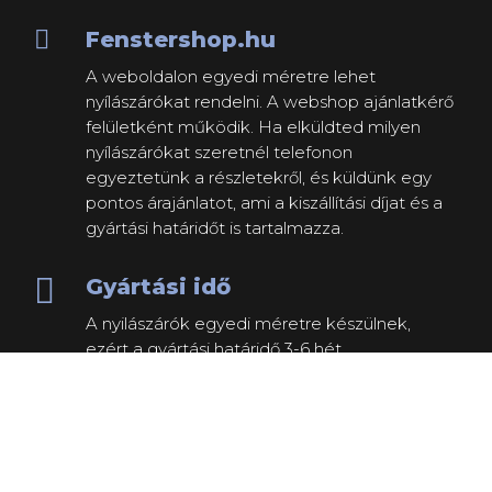

Fenstershop.hu
A weboldalon egyedi méretre lehet
nyílászárókat rendelni. A webshop ajánlatkérő
felületként működik. Ha elküldted milyen
nyílászárókat szeretnél telefonon
egyeztetünk a részletekről, és küldünk egy
pontos árajánlatot, ami a kiszállítási díjat és a
gyártási határidőt is tartalmazza.

Gyártási idő
A nyilászárók egyedi méretre készülnek,
ezért a gyártási határidő 3-6 hét.

Fizetési feltételek
A végleges árajánlat elfogadás után 70%
előleggel kezdődik el a gyártás, a fennmaradó