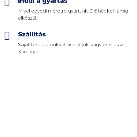

Indul a gyártás
Mivel egyedi méretre gyártunk, 3-6 hét kell, amíg
elkészül.

Szállítás
Saját teherautónkkal kiszállítjuk, vagy értejössz
Karcagra.