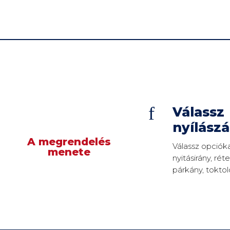
f
Válassz
nyílászá
A megrendelés
Válassz opciókat
menete
nyitásirány, ré
párkány, toktol