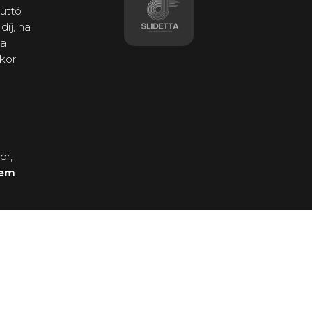
ruttó
díj, ha
 a
kor
or,
nem