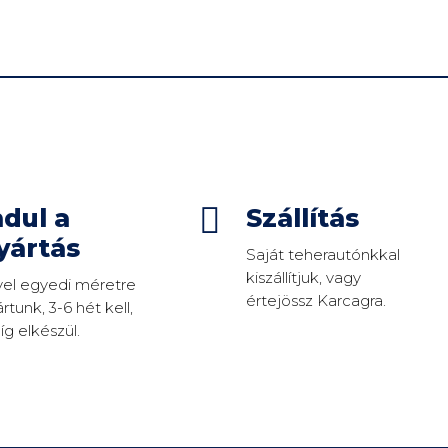

ndul a
Szállítás
yártás
Saját teherautónkkal
kiszállítjuk, vagy
vel egyedi méretre
értejössz Karcagra.
rtunk, 3-6 hét kell,
g elkészül.