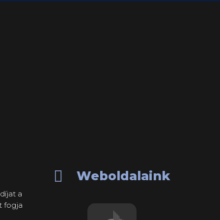

Weboldalaink
díjat a
t fogja