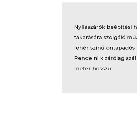
Nyílászárók beépítési 
takarására szolgáló mű
fehér színű öntapadós 
Rendelni kizárólag szálb
méter hosszú.