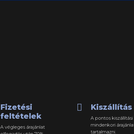

Fizetési
Kiszállítás
feltételek
A pontos kiszállítási 
mindenkori árajánla
A végleges árajánlat
tartalmazni.
elfogadás után 70%