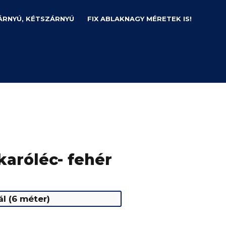
ÁRNYÚ, KÉTSZÁRNYÚ
FIX ABLAK
NAGY MÉRETEK IS!
aróléc- fehér