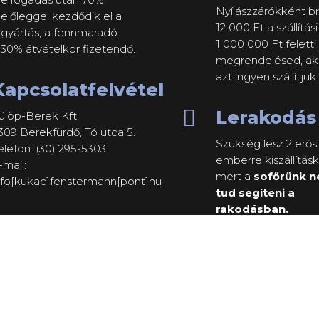
Nyílászzárókként b
előleggel kezdődik el a
12 000 Ft a szállítási 
gyártás, a fennmaradó
1 000 000 Ft feletti
30% átvételkor fizetendő.
megrendelésed, ak
azt ingyen szállítjuk.
Kapcsolatfelvétel

Lerakodás
ülöp-Berek Kft.
309 Berekfürdő, Tó utca 5.
Szükség lesz 2 erős
elefon: (30) 295-5303
emberre kiszállításk
-mail:
mert a
sofőrünk 
nfo[kukac]fenstermann[pont]hu
tud segíteni a
rakodásban.
Adatvédelem
A feliratkozáskor és/vagy
megrendeléskor kapott
személyes adatokat
bizalmasan kezeljük,
harmadik személynek