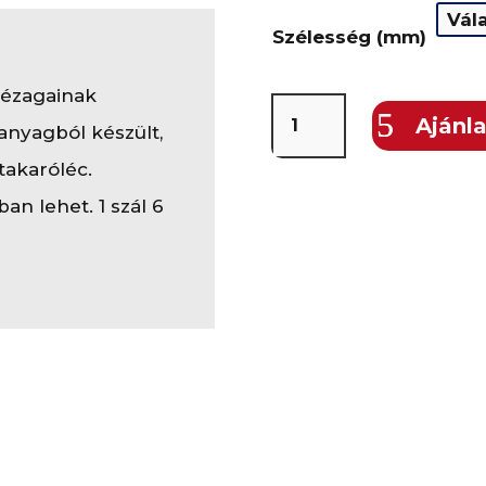
Szélesség (mm)
hézagainak
Műanyag
Ajánl
anyagból készült,
takaróléc-
takaróléc.
fehér
an lehet. 1 szál 6
mennyiség