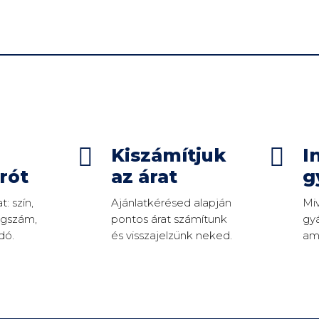


Kiszámítjuk
I
rót
az árat
g
: szín,
Ajánlatkérésed alapján
Mi
tegszám,
pontos árat számítunk
gyá
dó.
és visszajelzünk neked.
amí