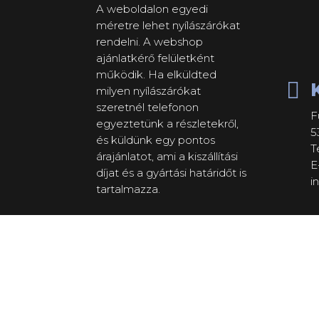
A weboldalon egyedi
méretre lehet nyílászárókat
rendelni. A webshop
ajánlatkérő felületként
működik. Ha elküldted

milyen nyílászárókat
szeretnél telefonon
F
egyeztetünk a részletekről,
5
és küldünk egy pontos
T
árajánlatot, ami a kiszállítási
E
díjat és a gyártási határidőt is
i
tartalmazza.


Gyártási idő
A nyilászárók egyedi
méretre készülnek, ezért
a gyártási határidő 3-6
hét.