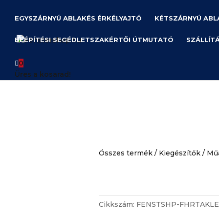
EGYSZÁRNYÚ ABLAK
ÉS ÉRKÉLYAJTÓ
KÉTSZÁRNYÚ ABL
BEÉPÍTÉSI SEGÉDLET
SZAKÉRTŐI ÚTMUTATÓ
SZÁLLÍT

0
Üres a kosarad!
Összes termék
/
Kiegészítők
/ Műa
Cikkszám:
FENSTSHP-FHRTAKLE