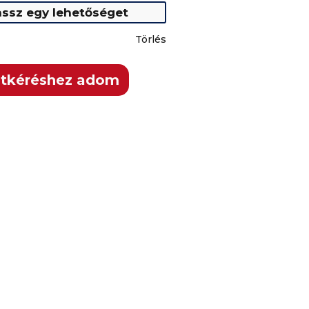
Törlés
atkéréshez adom