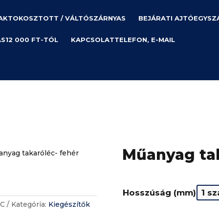
AK
TOKOSZTOTT / VÁLTÓSZÁRNYAS
BEJÁRATI AJTÓ
EGYSZ
ÁS
12 000 FT-TÓL
KAPCSOLAT
TELEFON, E-MAIL
Műanyag tak
nyag takaróléc- fehér
Hosszúság (mm)
C
Kategória:
Kiegészítők